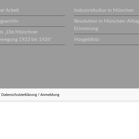
r Arbeit
Industriekultur in München
ngsarchiv
Revolution in München: Allta
Erinnerung
eis „Die Münchner
ewegung 1923 bis 1926“
Hosgeldiniz
/
Datenschutzerklärung
/
Anmeldung