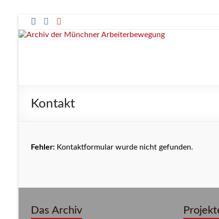
Zum
Inhalt
springen
Archiv
der
Münchner
Kontakt
Arbeiterbewegung
Fehler:
Kontaktformular wurde nicht gefunden.
Das Archiv
Projekt