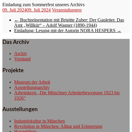
Einladung zum Sommerfest unseres Archivs
09. Juli 2024
09. Juli 2024
Veranstaltungen
←
Buchpräsentation mit Brigitte Zuber: Der Gauleiter. Das
Amt „Willkür“ – Adolf Wagner (1890-1944)
Einladung: Lesung mit der Autorin NORA HESPERS
→
Das Archiv
Archiv
Vorstand
Projekte
Museum der Arbeit
Ausstellungsarchiv
Arbeitskreis „Die Münchner Arbeiterbewegung 1923 bis
1926“
Ausstellungen
Industriekultur in München
Revolution in München: Alltag und Erinnerung
Hosgeldiniz