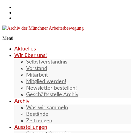
Zum
Inhalt
springen
Menü
Archiv
Aktuelles
der
Wir über uns!
Münchner
Selbstverständnis
Arbeiterbewegung
Vorstand
Mitarbeit
Mitglied werden!
Newsletter bestellen!
Geschäftsstelle Archiv
Archiv
Was wir sammeln
Bestände
Zeitzeugen
Ausstellungen