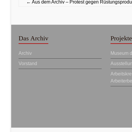
←
Aus dem Archiv – Protest gegen Rüstungsprodu
Das Archiv
Projekte
Archiv
Museum de
Vorstand
Ausstellu
Arbeitskr
Arbeiterb