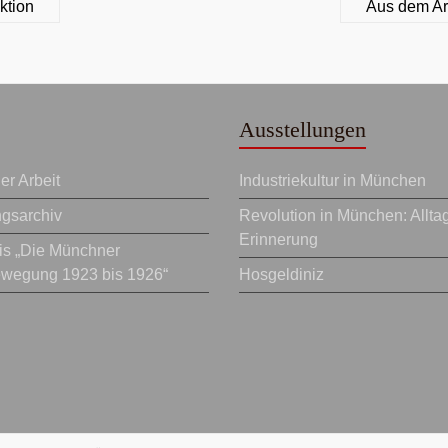
ktion
Aus dem Ar
Ausstellungen
r Arbeit
Industriekultur in München
ngsarchiv
Revolution in München: Allta
Erinnerung
eis „Die Münchner
ewegung 1923 bis 1926“
Hosgeldiniz