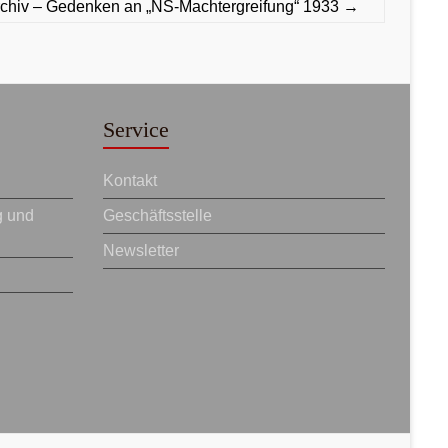
chiv – Gedenken an „NS-Machtergreifung“ 1933
→
Service
Kontakt
g und
Geschäftsstelle
Newsletter