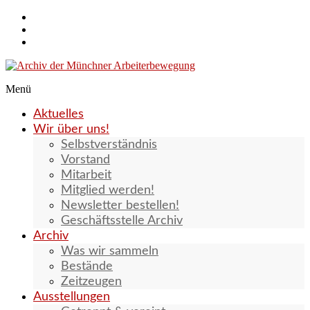
Zum
Inhalt
springen
Menü
Archiv
Aktuelles
der
Wir über uns!
Münchner
Selbstverständnis
Arbeiterbewegung
Vorstand
Mitarbeit
Mitglied werden!
Newsletter bestellen!
Geschäftsstelle Archiv
Archiv
Was wir sammeln
Bestände
Zeitzeugen
Ausstellungen