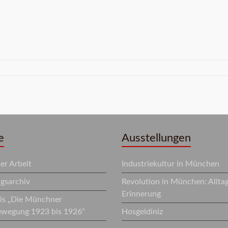
e
Ausstellungen
r Arbeit
Industriekultur in München
ngsarchiv
Revolution in München: Allta
Erinnerung
eis „Die Münchner
ewegung 1923 bis 1926“
Hosgeldiniz