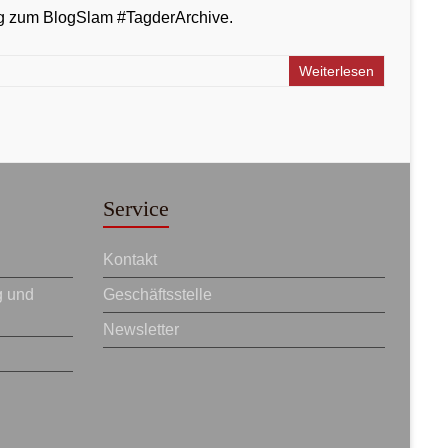
rag zum BlogSlam #TagderArchive.
Weiterlesen
Service
Kontakt
g und
Geschäftsstelle
Newsletter