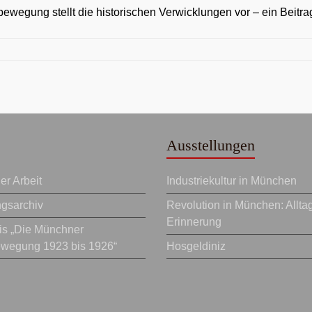
ewegung stellt die historischen Verwicklungen vor – ein Beit
Ausstellungen
r Arbeit
Industriekultur in München
ngsarchiv
Revolution in München: Allta
Erinnerung
eis „Die Münchner
ewegung 1923 bis 1926“
Hosgeldiniz