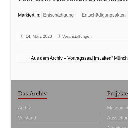
Markiert in:
Entschädigung
Entschädigungsakten
14. März 2023
Veranstaltungen
←
Aus dem Archiv – Vortragssaal im „alten“ Münc
Das Archiv
Projekte
Archiv
Museum de
Vorstand
Ausstellu
Arbeitskr