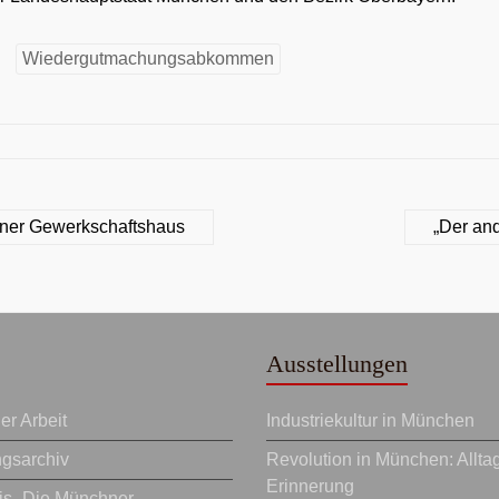
Wiedergutmachungsabkommen
hner Gewerkschaftshaus
„Der an
Ausstellungen
r Arbeit
Industriekultur in München
ngsarchiv
Revolution in München: Allta
Erinnerung
eis „Die Münchner