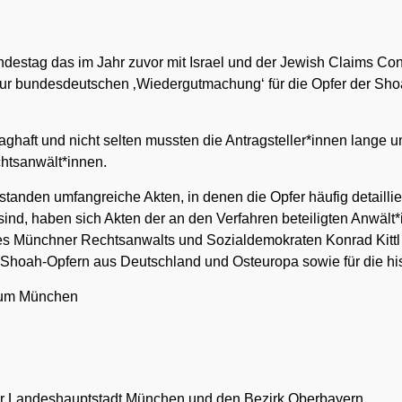
undestag das im Jahr zuvor mit Israel und der Jewish Claims 
t zur bundesdeutschen ‚Wiedergutmachung‘ für die Opfer der S
ghaft und nicht selten mussten die Antragsteller*innen lange
htsanwält*innen.
tanden umfangreiche Akten, in denen die Opfer häufig detaillie
 sind, haben sich Akten der an den Verfahren beteiligten Anwält
s Münchner Rechtsanwalts und Sozialdemokraten Konrad Kittl (
 Shoah-Opfern aus Deutschland und Osteuropa sowie für die hist
rum München
 der Landeshauptstadt München und den Bezirk Oberbayern.